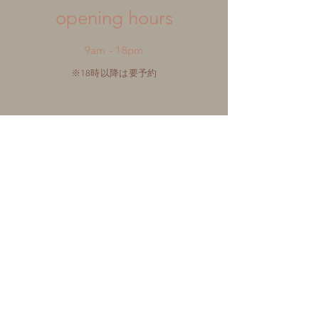
​opening hours
9am - 18pm
※18時以降は要予約