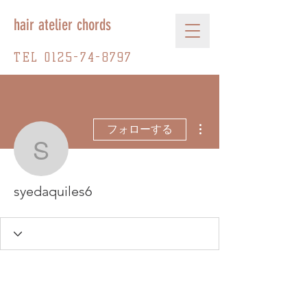
hair atelier chords
TEL
0125-74-8797
その他
フォローする
syedaquiles6
syedaquiles6