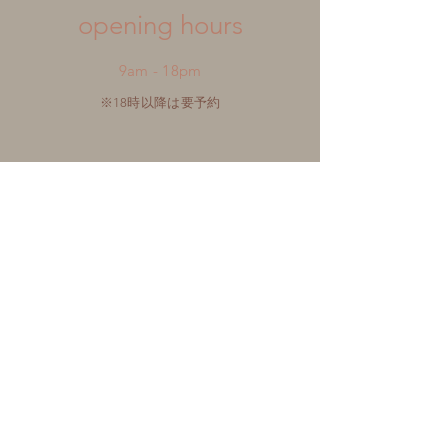
​opening hours
9am - 18pm
※18時以降は要予約