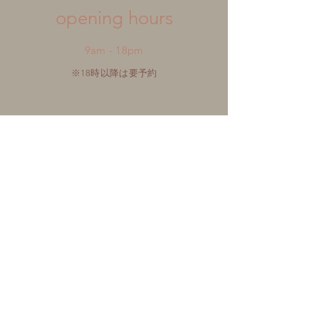
​opening hours
9am - 18pm
※18時以降は要予約