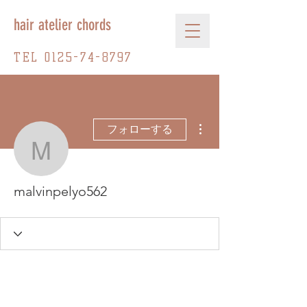
hair atelier chords
TEL
0125-74-8797
その他
フォローする
malvinpelyo562
malvinpelyo562