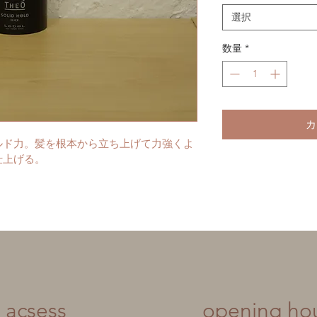
選択
数量
*
カ
ルド力。髪を根本から立ち上げて力強くよ
仕上げる。
acsess
​opening ho