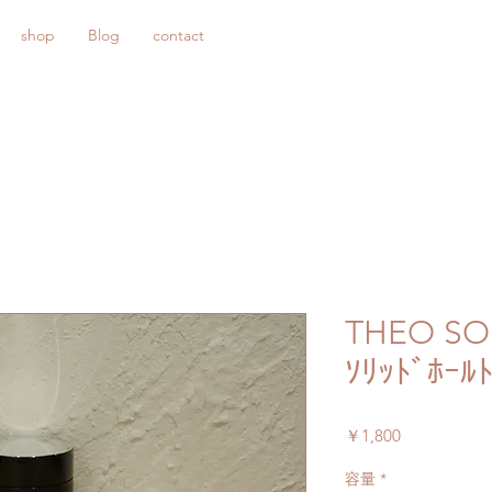
shop
Blog
contact
THEO SO
ｿﾘｯﾄﾞﾎｰ
価
￥1,800
格
容量
*