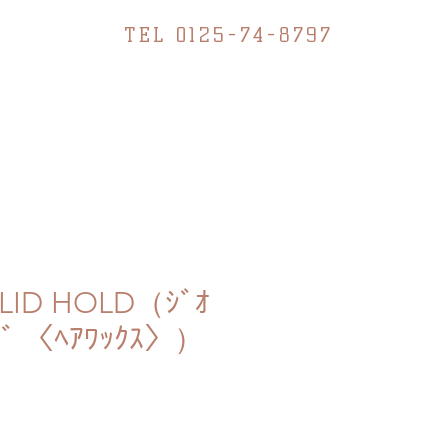
TEL 0125-74-8797
LID HOLD（ｼﾞｵ
ﾙﾄﾞ 〈ﾍｱﾜｯｸｽ〉）