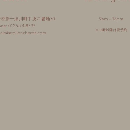
 樺戸郡新十津川町中央71番地70
9am - 18pm
ne: 0125-74-8797
※18時以降は要予約
air@atelier-chords.com