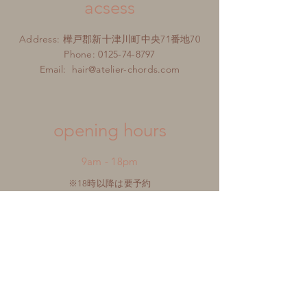
acsess
Address: 樺戸郡新十津川町中央71番地70
Phone:
0125-74-8797
Email:
hair@atelier-chords.com
​opening hours
9am - 18pm
※18時以降は要予約