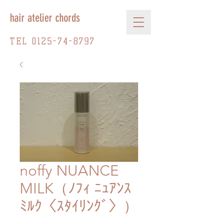
hair atelier chords
TEL
0125-74-8797
noffy NUANCE
MILK（ﾉﾌｨ ﾆｭｱﾝｽ
ﾐﾙｸ〈ｽﾀｲﾘﾝｸﾞ〉）