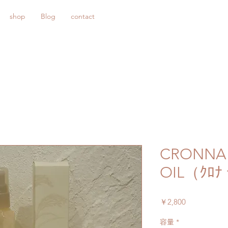
shop
Blog
contact
CRONNA 
OIL（ｸﾛﾅ 
価
￥2,800
格
容量
*