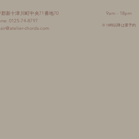
 樺戸郡新十津川町中央71番地70
9am - 18pm
ne: 0125-74-8797
※18時以降は要予約
air@atelier-chords.com