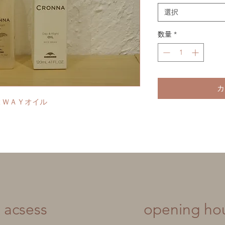
選択
数量
*
カ
２ＷＡＹオイル
acsess
​opening ho