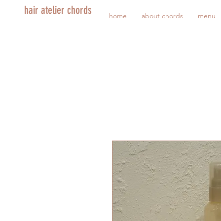
hair atelier chords
home
about chords
menu